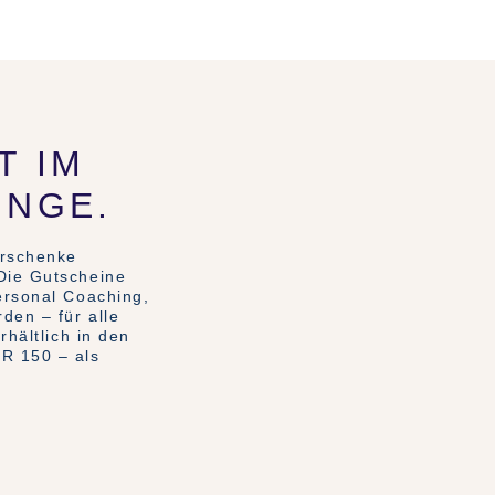
T IM
INGE.
erschenke
Die Gutscheine
ersonal Coaching,
den – für alle
rhältlich in den
R 150 – als