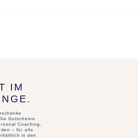
T IM
INGE.
erschenke
Die Gutscheine
ersonal Coaching,
den – für alle
rhältlich in den