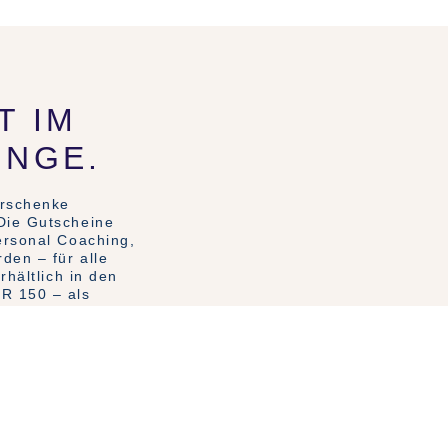
T IM
INGE.
erschenke
Die Gutscheine
ersonal Coaching,
den – für alle
rhältlich in den
R 150 – als