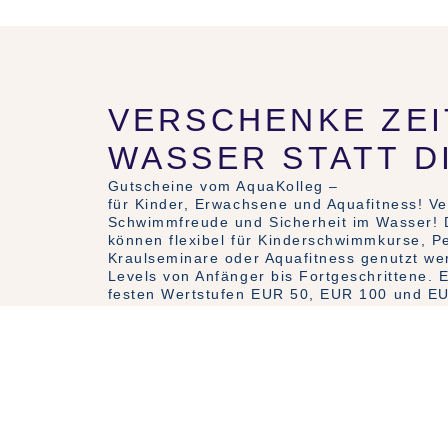
VERSCHENKE ZEI
WASSER STATT D
Gutscheine vom AquaKolleg –
für Kinder, Erwachsene und Aquafitness! V
Schwimmfreude und Sicherheit im Wasser! 
können flexibel für Kinderschwimmkurse, P
Kraulseminare oder Aquafitness genutzt wer
Levels von Anfänger bis Fortgeschrittene. E
festen Wertstufen EUR 50, EUR 100 und EU
Produktvarianten im Shop auswählbar.
Gutscheine entdecken